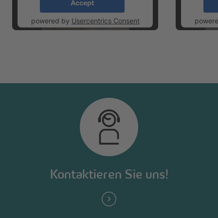
Accept
powered by
Usercentrics Consent
power
Management Platform
M
Kontaktieren Sie uns!