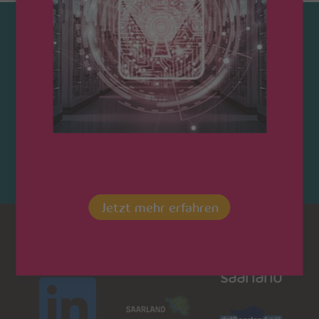
Kontaktieren Sie uns!
Jetzt mehr erfahren
Dot
LinkedIn
Saarland
saarland