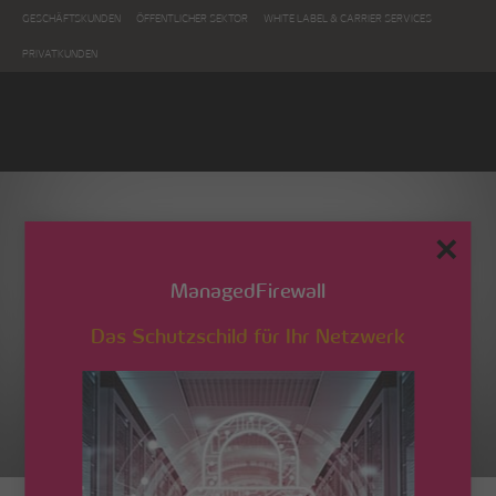
GESCHÄFTSKUNDEN
ÖFFENTLICHER SEKTOR
WHITE LABEL & CARRIER SERVICES
PRIVATKUNDEN
✕
ManagedFirewall
Das Schutzschild für Ihr Netzwerk
Grafik_web