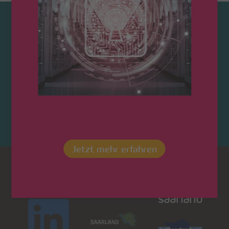
Kontaktieren Sie uns!
Jetzt mehr erfahren
Dot
LinkedIn
Saarland
saarland