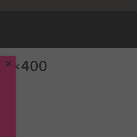
546×400
✕