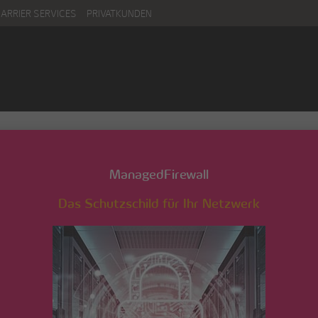
CARRIER SERVICES
PRIVATKUNDEN
3400_titel-scaled-
ManagedFirewall
Das Schutzschild für Ihr Netzwerk