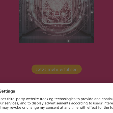
Startseite
/ A_DSC03400_titel-scaled-546×400
Jetzt mehr erfahren
Kontaktieren Sie uns!