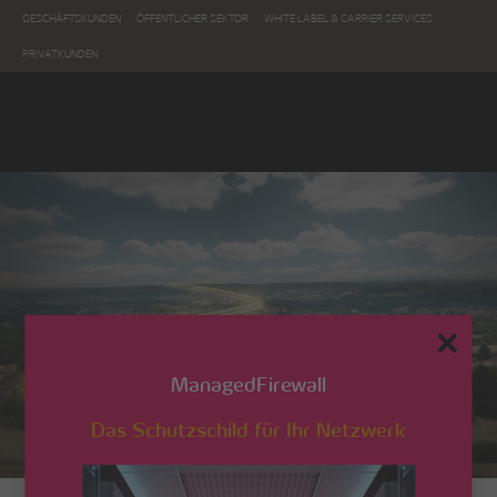
GESCHÄFTSKUNDEN
ÖFFENTLICHER SEKTOR
WHITE LABEL & CARRIER SERVICES
PRIVATKUNDEN
✕
ManagedFirewall
Das Schutzschild für Ihr Netzwerk
SSW FirstGlas