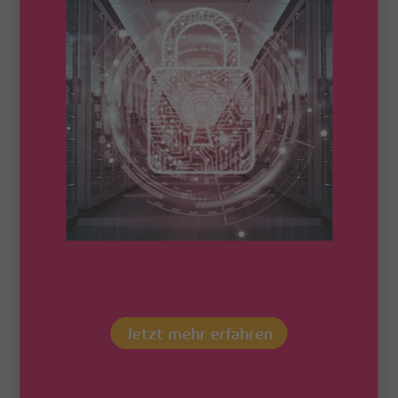
SSW
FirstG
LAS
– WIR
MACHEN SIE GIGABIT-READY!
Willkommen bei SSW FirstGLAS, Ihrem regionalen
Dienstleister für moderne Kommunikation! Wir machen Sie
gigabit-ready und bringen Sie mit unserer innovativen
Technologie voran. schlau.com ist ein gemeinsames Projekt der
VSE NET GmbH und der Stadtwerke St. Wendel. Gemeinsam
haben wir ein alternatives, günstiges und qualitativ
hochwertiges Telekommunikationsangebot entwickelt.
Mit unseren Telefonie- und Internetanschlüssen sind Sie immer
bestens vernetzt und können die Vorteile modernster digitaler
Kommunikation voll ausschöpfen. In ausgebauten Gebieten
profitieren Sie sogar von ultra-schnellem Internet, dank unseres
eigenen Glasfaser-Netzes.
Jetzt mehr erfahren
Und das Beste: Auf Wunsch und je nach Verfügbarkeit bieten
wir Ihnen auch ein umfangreiches TV-Angebot. Wir freuen uns
darauf, Ihnen erstklassige Kommunikationslösungen zu bieten