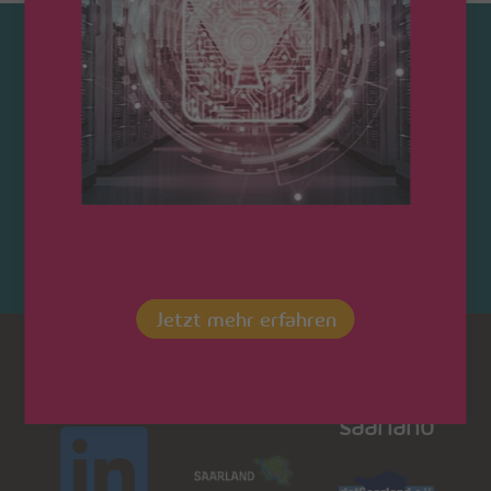
Kontaktieren Sie uns!
Jetzt mehr erfahren
Dot
LinkedIn
Saarland
saarland