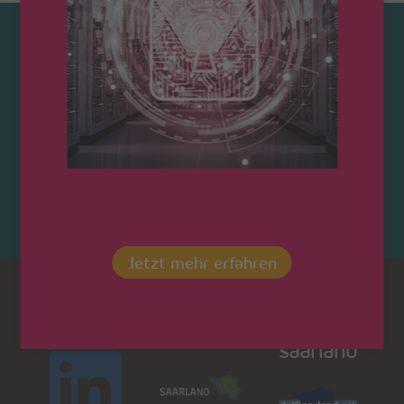
Kontaktieren Sie uns!
Jetzt mehr erfahren
Dot
LinkedIn
Saarland
saarland