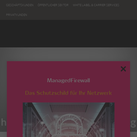
GESCHÄFTSKUNDEN
ÖFFENTLICHER SEKTOR
WHITE LABEL & CARRIER SERVICES
PRIVATKUNDEN
✕
ManagedFirewall
Das Schutzschild für Ihr Netzwerk
heaede-strategische-planung