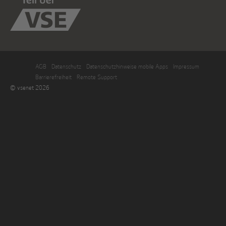
AGB
Datenschutz
Datenschutzhinweise mobile Apps
Impressum
Barrierefreiheit
Remote Support
© vsenet 2026