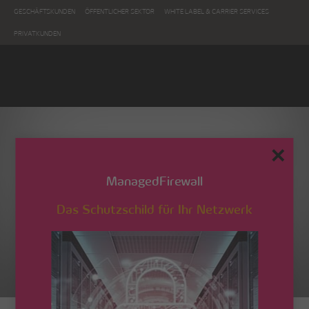
GESCHÄFTSKUNDEN
ÖFFENTLICHER SEKTOR
WHITE LABEL & CARRIER SERVICES
PRIVATKUNDEN
✕
ManagedFirewall
Das Schutzschild für Ihr Netzwerk
Service Level Agreement
(SLA) – Complete &
Complete Plus