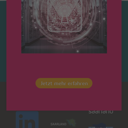
Kontaktieren Sie uns!
Jetzt mehr erfahren
Dot
LinkedIn
Saarland
saarland