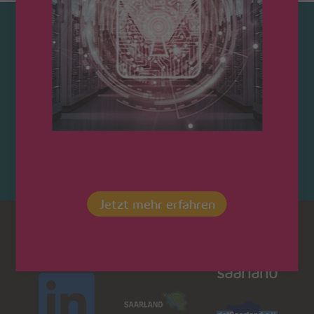
Kontaktieren Sie uns!
Jetzt mehr erfahren
Dot
LinkedIn
Saarland
saarland