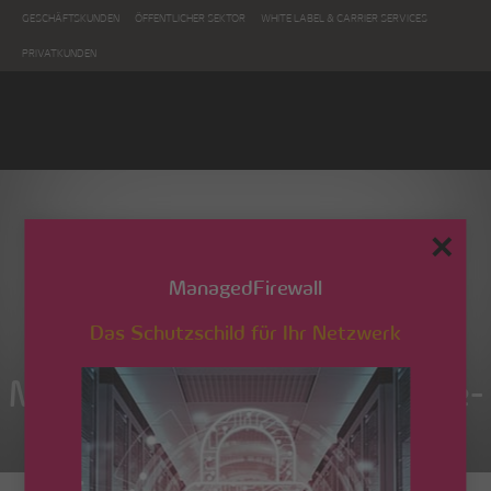
GESCHÄFTSKUNDEN
ÖFFENTLICHER SEKTOR
WHITE LABEL & CARRIER SERVICES
PRIVATKUNDEN
✕
ManagedFirewall
Das Schutzschild für Ihr Netzwerk
Optionale Leistungen und
Merkmale – Phone & Phone-
NGN