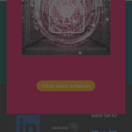
Kontaktieren Sie uns!
Jetzt mehr erfahren
Dot
LinkedIn
Saarland
saarland