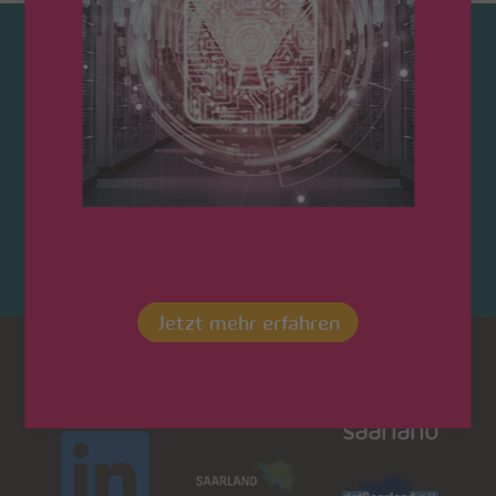
Kontaktieren Sie uns!
Jetzt mehr erfahren
Dot
LinkedIn
Saarland
saarland