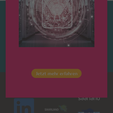
Kontaktieren Sie uns!
Jetzt mehr erfahren
Dot
LinkedIn
Saarland
saarland