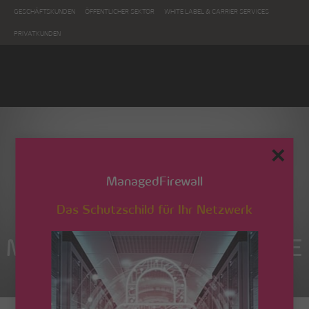
GESCHÄFTSKUNDEN
ÖFFENTLICHER SEKTOR
WHITE LABEL & CARRIER SERVICES
PRIVATKUNDEN
✕
ManagedFirewall
Das Schutzschild für Ihr Netzwerk
Managed Com Business VSE
NET