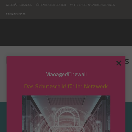
GESCHÄFTSKUNDEN
ÖFFENTLICHER SEKTOR
WHITE LABEL & CARRIER SERVICES
PRIVATKUNDEN
Banner_Signatur_Fiberdays
✕
ManagedFirewall
Das Schutzschild für Ihr Netzwerk
Startseite
/ Banner_Signatur_Fiberdays