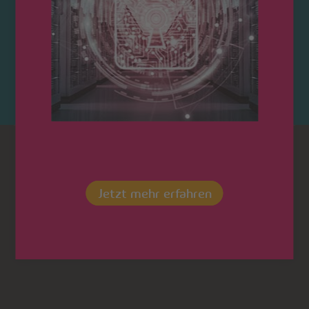
Kontaktieren Sie uns!
Dot
LinkedIn
Saarland
saarland
Jetzt mehr erfahren