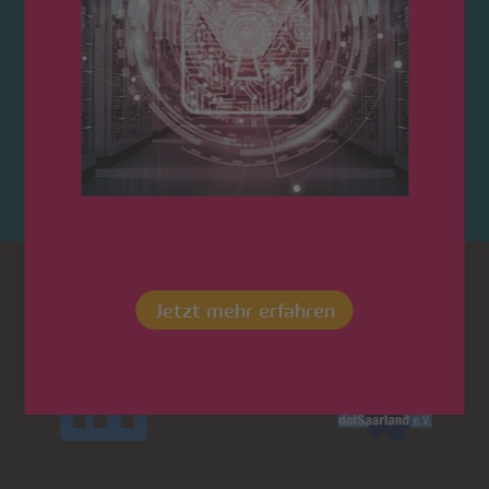
Kontaktieren Sie uns!
Dot
LinkedIn
Jetzt mehr erfahren
Saarland
saarland