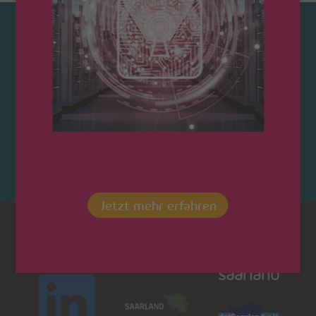
Kontaktieren Sie uns!
Jetzt mehr erfahren
Dot
LinkedIn
Saarland
saarland