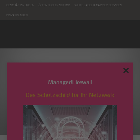
GESCHÄFTSKUNDEN
ÖFFENTLICHER SEKTOR
WHITE LABEL & CARRIER SERVICES
PRIVATKUNDEN
✕
ManagedFirewall
Das Schutzschild für Ihr Netzwerk
5D3_0661