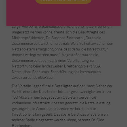
Bessere Abdeckung und Auslastung der Netze
Die Kooperation zwischen VSE NET und Deutsche Telekom
zeige, wie der Breitbandausbau effizient und nutzerfreundlich
umgesetzt werden könne, freute sich die Beauftragte des
Ministerpräsidenten, Dr. Susanne Reichrath. „Durch die
Zusammenarbeit wird nun erstmals Wahlfreiheit zwischen den
Netzanbietern ermöglicht, ohne dass dafür die Infrastruktur
doppelt verlegt werden muss.“ Angestoßen wurde die
Zusammenarbeit auch dank einer Verpflichtung zur
Netzöffnung beim landesweiten Breitbandprojekt NGA-
Netzausbau Saar unter Federführung des kommunalen
Zweckverbands eGo-Saar.
Die Vorteile liegen für alle Beteiligten auf der Hand: Neben der
Wahlfreiheit der Kunden bei Internetgeschwindigkeiten bis zu
100 Mbit/s in den ausgebauten Gebieten werden die
vorhandene Infrastruktur besser genutzt, die Netzauslastung
gesteigert, die Amortisationszeiten verkürzt und die
Investitionsrisiken geteilt. Das spare Geld, das wiederum an
anderer Stelle eingesetzt werden könne, betonte Dr. Dido
Blankenburg.