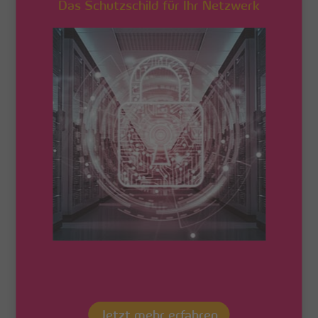
Das Schutzschild für Ihr Netzwerk
den Angeboten der Deutschen Telekom sowie von VSE NET
und energis Highspeed profitieren. Möglich macht das die
Kooperation der beiden Netzbetreiber über die gegenseitige
Öffnung und Nutzung ihrer Infrastruktur. Diese
Zusammenarbeit im Netzbereich ist die erste ihrer Art im
Saarland und gilt als wichtiger Markstein mit Modellcharakter
auf dem Weg zur Öffnung aller Telekommunikationsnetze für
den Wettbewerb, wie sie die Politik fordert.
Durch den Netzausbau im betreffenden Gebiet sind
Glasfaserleitungen bis in die Verteilerkästen (FTTC) verlegt und
die so genannten Nahbereiche erschlossen. Damit erhalten die
versorgten Haushalte Internetgeschwindigkeiten von bis zu 100
Mbit/s. Wie bei Strom- und Gasnetzen sehen beide
Unternehmen im fairen und diskriminierungsfreien Zugang zur
jeweils anderen Infrastruktur die Zukunft, denn auch der
weitere Glasfaserausbau könne nur gemeinsam gelingen. Die
entsprechende Vereinbarung unterzeichneten Dr. Dido
Blankenburg, Vorstandsbeauftragter der Telekom für
Breitbandkooperationen, und VSE NET-Geschäftsführer
Ingbert Seufert Ende April in der VSE-Hauptverwaltung in
Saarbrücken.
Jetzt mehr erfahren