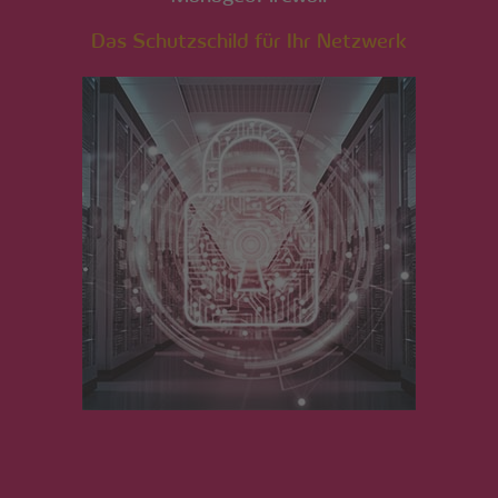
Das Schutzschild für Ihr Netzwerk
 Großes ja bekanntlich häufig im Kleinen entsteht, haben
ernehmen den bis zu 2 Millionen Usern auf SOL.DE schne
ng ermöglicht.
kus Krämer (Inhaber HostPress GmbH) und Christian La