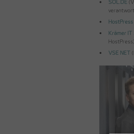
SOL.DE
(V
verantwort
HostPres
Krämer IT
HostPress
VSE NET
(