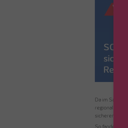
Da im Saarland
regionale Unt
sicheren Zuga
So fanden Mar