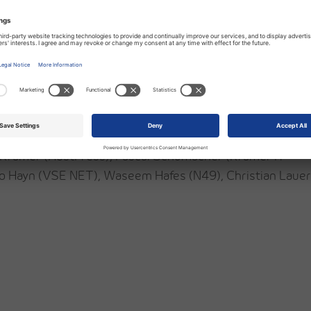
us Krämer (HostPress), Pascal Schumacher (Krämer IT
iko Hayn (VSE NET), Waseem Hafes (N49), Christian Lauer