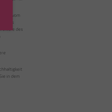
 NET.
line“) vom
ern das
Hardware des
m
ere
hhaltigkeit
Sie in dem