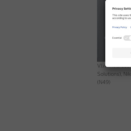
V.l.n.r.: Marc
Solutions), N
(N49)