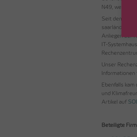
N49, welche S
Seit dem Relau
saarländische
Anliegen der R
IT-Systemhaus
Rechenzentrum
Unser Rechenz
Informationen 
Ebenfalls kam
und Klimafreun
Artikel auf
SO
Beteiligte Firm