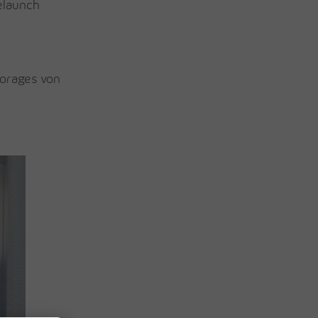
elaunch
torages von