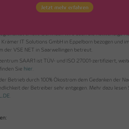
OL.DE betreibt) zusammen und fanden den Weg zur VSE
Jetzt mehr erfahren
nch im Juli 2021 wird die Website (ehemals „Saarland On
n Anbieter HostPress gehostet, was den SOL.DE-Betreib
egionalität erfüllt. Demnach wird auch die notwendige 
 Krämer IT Solutions GmbH in Eppelborn bezogen und i
 der VSE NET in Saarwellingen betreut.
entrum SAAR1 ist TÜV- und ISO 27001-zertifiziert, weit
finden Sie
hier
.
 der Betrieb durch 100% Ökostrom dem Gedanken der Nac
dlichkeit der Betreiber sehr entgegen. Mehr dazu lesen 
L.DE
.
en: