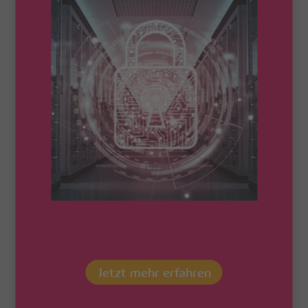
diesen Themen müssen sich alle Unternehmen
auseinandersetzen. Gerade bei der Wahl der Rechenzentrums-
Infrastruktur. Perfekt, dass Ihnen die VSE NET hier die optimale
Lösung bietet: Das grüne Rechenzentrum SAAR1. Hier
profitieren Sie von maximaler Datensicherheit in Kombination
mit bestmöglicher Energieeffizienz und Nachhaltigkeit. So
schützen Sie nicht nur Ihre Daten, sondern tun auch Gutes für
die Umwelt und Ihre Finanzen. Überzeugen Sie sich einfach
selbst von den Vorteilen, die Ihnen unser Rechenzentrum bietet:
„Grünes Rechenzentrum“ dank einer hochmodernen,
energieeffizienten Bauweise.
107.000 kg CO2-Ersparnis pro Jahr dank modernster
adiabatischer Klimatechnik für „Kühlen ohne Strom“ mittels
der Verdunstung von Wasser.
Ab 32° Celsius Außentemperatur Zuschaltung einer
klassischen Klimaanlage für die bestmögliche Sicherheit
Ihrer Daten.
Gesamt PUE (Power Usage Effectivness) < 1,4, angestrebt
Jetzt mehr erfahren
wird ein PUE < 1,2.
Für noch mehr energiebewusstes Handeln ist „grüner