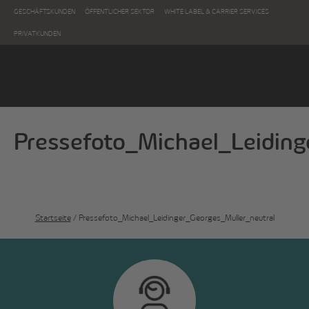
GESCHÄFTSKUNDEN
ÖFFENTLICHER SEKTOR
WHITE LABEL & CARRIER SERVICES
PRIVATKUNDEN
Pressefoto_Michael_Leiding
Startseite
/ Pressefoto_Michael_Leidinger_Georges_Muller_neutral