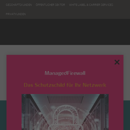
GESCHÄFTSKUNDEN
ÖFFENTLICHER SEKTOR
WHITE LABEL & CARRIER SERVICES
PRIVATKUNDEN
GF_Michael_Leidinger
✕
ManagedFirewall
Das Schutzschild für Ihr Netzwerk
Startseite
/ GF_Michael_Leidinger